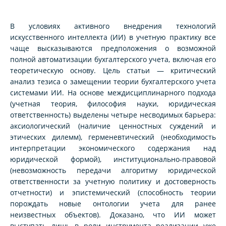
В условиях активного внедрения технологий
искусственного интеллекта (ИИ) в учетную практику все
чаще высказываются предположения о возможной
полной автоматизации бухгалтерского учета, включая его
теоретическую основу. Цель статьи — критический
анализ тезиса о замещении теории бухгалтерского учета
системами ИИ. На основе междисциплинарного подхода
(учетная теория, философия науки, юридическая
ответственность) выделены четыре несводимых барьера:
аксиологический (наличие ценностных суждений и
этических дилемм), герменевтический (необходимость
интерпретации экономического содержания над
юридической формой), институционально-правовой
(невозможность передачи алгоритму юридической
ответственности за учетную политику и достоверность
отчетности) и эпистемический (способность теории
порождать новые онтологии учета для ранее
неизвестных объектов). Доказано, что ИИ может
выступать лишь в роли инструмента реализации уже