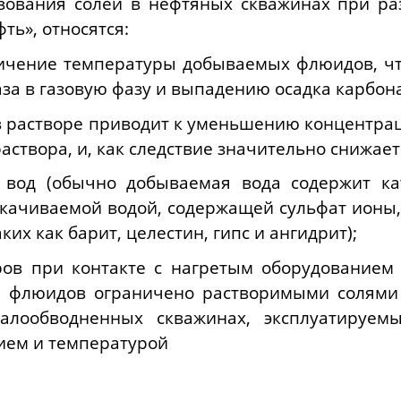
ования солей в нефтяных скважинах при ра
ь», относятся:
личение температуры добываемых флюидов, ч
аза в газовую фазу и выпадению осадка карбон
 растворе приводит к уменьшению концентрац
аствора, и, как следствие значительно снижае
 вод (обычно добываемая вода содержит ка
акачиваемой водой, содержащей сульфат ионы
их как барит, целестин, гипс и ангидрит);
ров при контакте с нагретым оборудованием 
 флюидов ограничено растворимыми солями 
алообводненных скважинах, эксплуатируем
ием и температурой