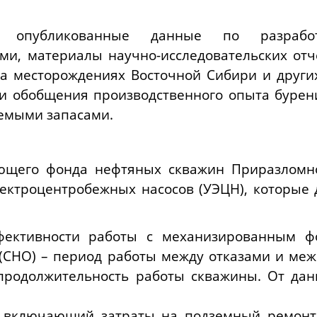
ы опубликованные данные по разрабо
и, материалы научно-исследовательских отче
 месторождениях Восточной Сибири и други
 и обобщения производственного опыта буре
аемыми запасами.
ующего фонда нефтяных скважин Приразломн
ектроцентробежных насосов (УЭЦН), которые 
ективности работы с механизированным ф
 (СНО) – период работы между отказами и ме
продолжительность работы скважины. От дан
, включающий затраты на подземный ремонт 