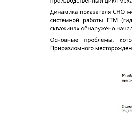
производственный цикл меха
Динамика показателя СНО м
системной работы ГТМ (ги
скважинах обнаружено начал
Основные проблемы, кот
Приразломного месторождени