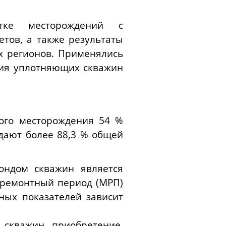
тке месторождений с
тов, а также результаты
х регионов. Применялись
ния уплотняющих скважин
ого месторождения 54 %
дают более 88,3 % общей
ондом скважин является
жремонтный период (МРП)
ных показателей зависит
скважин, приобретение,