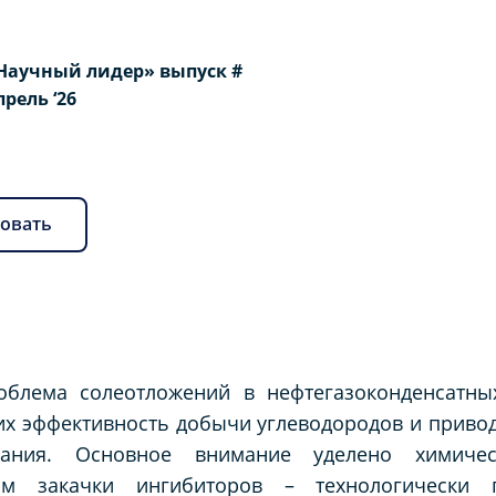
Научный лидер» выпуск #
Апрель ‘26
овать
роблема солеотложений в нефтегазоконденсатн
х эффективность добычи углеводородов и приво
вания. Основное внимание уделено химиче
вом закачки ингибиторов – технологически 