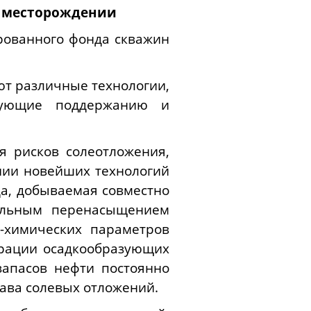
м месторождении
ированного фонда скважин
т различные технологии,
твующие поддержанию и
я рисков солеотложения,
нии новейших технологий
а, добываемая совместно
тельным перенасыщением
-химических параметров
трации осадкообразующих
запасов нефти постоянно
тава солевых отложений.