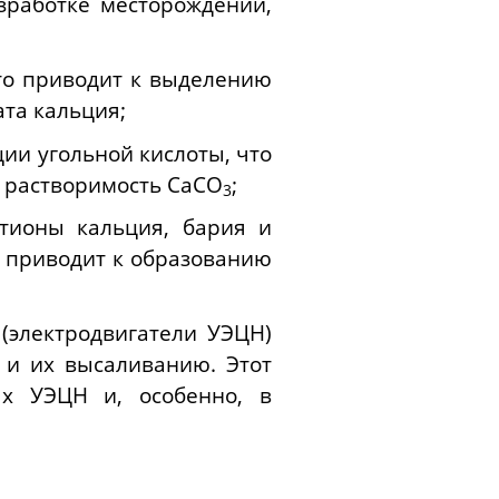
зработке месторождений,
то приводит к выделению
ата кальция;
ии угольной кислоты, что
т растворимость CaCO
;
3
тионы кальция, бария и
, приводит к образованию
(электродвигатели УЭЦН)
и их высаливанию. Этот
ых УЭЦН и, особенно, в