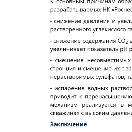
К основным причинам образ
разрабатываемых НК «Роснефт
- снижение давления и уве
растворенного углекислого г
- снижение содержания CO
в
2
увеличивает показатель рН р
- смешение несовместимых
стронция и смешение их с з
нерастворимых сульфатов, так
- испарение водных раство
приводит к перенасыщению
механизм реализуется в м
скважинах с высоким давлен
Заключение