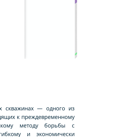
ых скважинах — одного из
дящих к преждевременному
скому методу борьбы с
гибкому и экономически