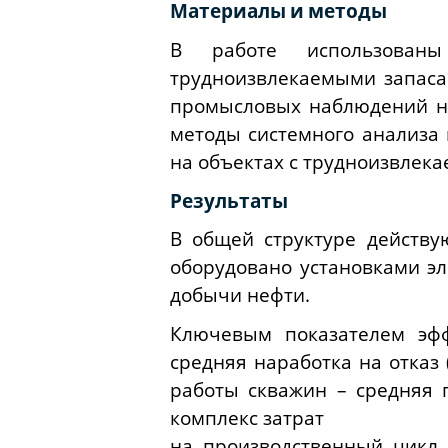
Материалы
и
методы
В работе использован
трудноизвлекаемыми запасам
промысловых наблюдений на
методы системного анализа
на объектах с трудноизвлек
Результаты
В общей структуре действ
оборудовано установками эл
добычи нефти.
Ключевым показателем эфф
средняя наработка на отказ
работы скважин – средняя 
комплекс затрат
на производственный цикл