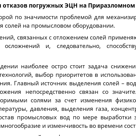
ы отказов погружных ЭЦН на Приразломно
второй по значимости проблемой для механиз
я солей на промысловом оборудовании.
ний, связанных с отложением солей применяю
 осложнений и, следовательно, способс
ении наиболее остро стоит задача снижени
ехнологий, выбор приоритетов в использова
ия. Главный источник выделения солей – вод
ложения непосредственно связан со значи
воримыми солями за счет изменения физико
пературы, давления, выделения газа, концен
 состав промысловых вод по мере выработки 
 многообразие и изменчивость во времени сос