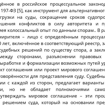
дённое в российское процессуальное законо
 197‑ФЗ [5], как инструмент для альтернативно
грузки на суды, сокращение сроков судопр
ешения конфликтов в силу авторитета и п
мея колоссальный опыт по данным спорам.. В р
мирителя – лицо с определённым процессуа
0 лет, включённое в соответствующий реестр, з
судебных решений по существу спора, а закл
между сторонами, разъяснении правовых 
выработке и формализации возможных путей у
ект соглашения или проект мирового соглашени
оворённости для представления суду. Судебн
ии с каждой из сторон, предлагает варианты
сти, но не обладает полномочиями само
 утверждать мировое соглашение – эти проц
о решением суда, который на основании пре