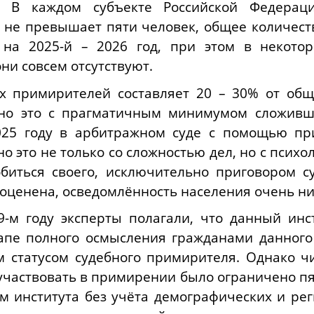
. В каждом субъекте Российской Федераци
не превышает пяти человек, общее количеств
на 2025-й – 2026 год, при этом в некотор
ни совсем отсутствуют.
х примирителей составляет 20 – 30% от общ
зано это с прагматичным минимумом сложивш
025 году в арбитражном суде с помощью пр
но это не только со сложностью дел, но с псих
биться своего, исключительно приговором с
оценена, осведомлённость населения очень ни
-м году эксперты полагали, что данный инст
апе полного осмысления гражданами данного 
м статусом судебного примирителя.
Однако ч
участвовать в примирении было ограничено пят
м института без учёта демографических и ре