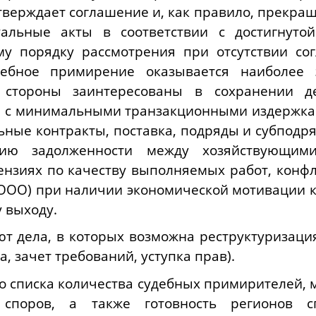
верждает соглашение и, как правило, прекращ
альные акты в соответствии с достигнутой
у порядку рассмотрения при отсутствии со
дебное примирение оказывается наиболее
е стороны заинтересованы в сохранении 
 с минимальными транзакционными издержка
ьные контракты, поставка, подряды и субподр
нию задолженности между хозяйствующим
ензиях по качеству выполняемых работ, конф
ООО) при наличии экономической мотивации к
 выходу.
т дела, в которых возможна реструктуризаци
, зачет требований, уступка прав).
го списка количества судебных примирителей,
 споров, а также готовность регионов сп