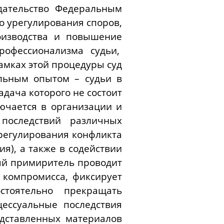
дательство Федеральным
го урегулирования споров,
оизводства и повышение
рофессионализма судьи,
амках этой процедуры суд
льным опытом – судьи в
адача которого не состоит
ючается в организации и
последствий различных
регулирования конфликта
я), а также в содействии
ый примиритель проводит
 компромисса, фиксирует
стоятельно прекращать
ессуальные последствия
дставленных материалов