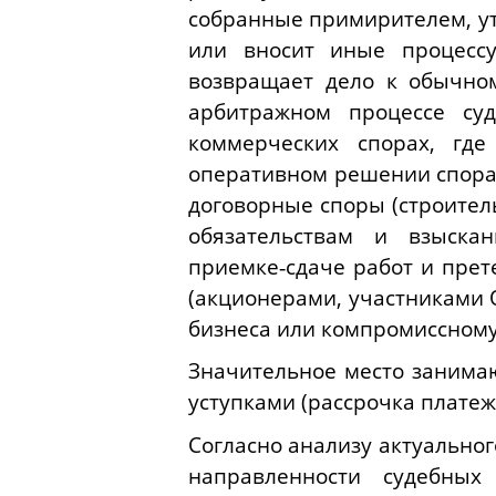
собранные примирителем, ут
или вносит иные процессу
возвращает дело к обычном
арбитражном процессе су
коммерческих спорах, гд
оперативном решении спора
договорные споры (строител
обязательствам и взыска
приемке‑сдаче работ и прет
(акционерами, участниками 
бизнеса или компромиссному
Значительное место занимаю
уступками (рассрочка платежа
Согласно анализу актуально
направленности судебных