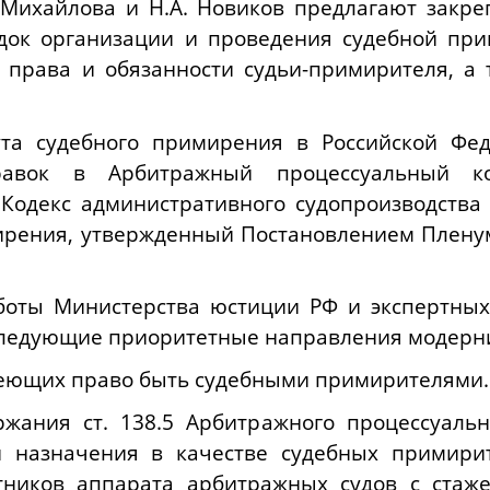
 Михайлова и Н.А. Новиков предлагают закре
док организации и проведения судебной при
 права и обязанности судьи-примирителя, а 
ута судебного примирения в Российской Фе
равок в Арбитражный процессуальный ко
Кодекс административного судопроизводства 
ирения, утвержденный Постановлением Пленум
боты Министерства юстиции РФ и экспертных
следующие приоритетные направления модерн
меющих право быть судебными примирителями.
жания ст. 138.5 Арбитражного процессуаль
и назначения в качестве судебных примири
тников аппарата арбитражных судов с стаж