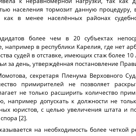
ривела к неравномерной нагрузки, так как 
тью населения тормозит данную процедуру, в
 как в менее населённых районах судебн
ндидатов более чем в 20 субъектах непос
ке, например в республики Карелия, где нет 
тва судей в отставке, имеющих стаж более 10 л
дьи за день, утверждённая постановление Прави
омотова, секретаря Пленума Верховного Суд
чество примирителей не позволяет раскры
агает не только расширить количество прим
, например допускать к должности не только
ных юристов, с целью увеличения штата и п
спора [2].
указывается на необходимость более четкой 