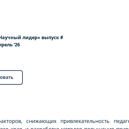
Научный лидер» выпуск #
Апрель ‘26
овать
акторов, снижающих привлекательность педаг
ого края, и разработке методов повышения прив