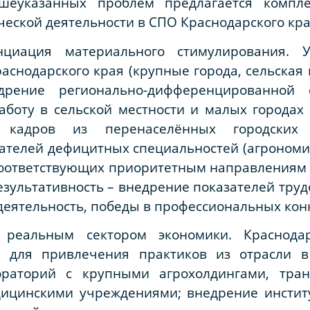
шеуказанных проблем предлагается комп
ческой деятельности в СПО Краснодарского кра
нциация материального стимулирования. У
аснодарского края (крупные города, сельская
едрение регионально-дифференцированной 
аботу в сельской местности и малых городах
х кадров из перенаселённых городских 
телей дефицитных специальностей (агрономия
 соответствующих приоритетным направлениям
езультативность – внедрение показателей труд
деятельность, победы в профессиональных кон
 реальным сектором экономики. Краснода
 для привлечения практиков из отрасли в
раторий с крупными агрохолдингами, тра
ицинскими учреждениями; внедрение институ