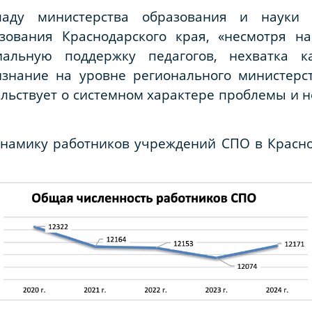
ладу министерства образования и науки 
азования Краснодарского края, «несмотря н
иальную поддержку педагогов, нехватка к
ризнание на уровне регионального министерс
ельствует о системном характере проблемы и 
инамику работников учреждений СПО в Красно