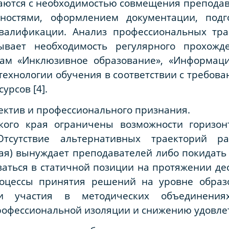
иваются с необходимостью совмещения преподав
ностями, оформлением документации, подг
алификации. Анализ профессиональных тра
ывает необходимость регулярного прохож
ам «Инклюзивное образование», «Информац
технологии обучения в соответствии с требова
урсов [4].
ектив и профессионального признания.
кого края ограничены возможности горизон
тсутствие альтернативных траекторий раз
ая) вынуждает преподавателей либо покидать
аваться в статичной позиции на протяжении де
роцессы принятия решений на уровне образо
ти участия в методических объединения
рофессиональной изоляции и снижению удовле