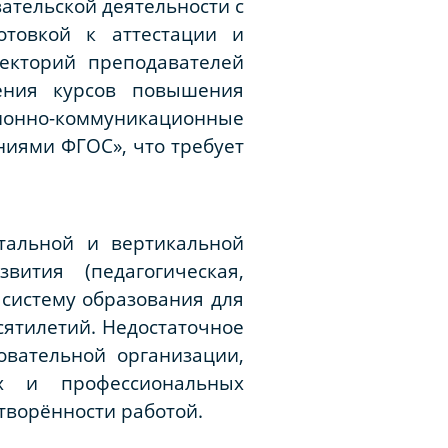
ательской деятельности с
отовкой к аттестации и
екторий преподавателей
дения курсов повышения
ионно-коммуникационные
ниями ФГОС», что требует
тальной и вертикальной
вития (педагогическая,
 систему образования для
сятилетий. Недостаточное
вательной организации,
х и профессиональных
творённости работой.