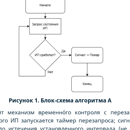
Рисунок 1. Блок-схема алгоритма А
дит механизм временно́го контроля с пере
ого ИП запускается таймер перезапроса; сиг
до истечения установленного интервала (не 