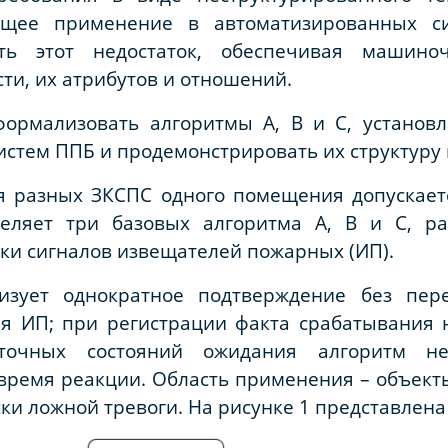
щее применение в автоматизированных сис
ть этот недостаток, обеспечивая машино
ти, их атрибутов и отношений.
ормализовать алгоритмы А, В и С, установ
стем ППБ и продемонстрировать их структуру 
для разных ЗКСПС одного помещения допускае
деляет три базовых алгоритма А, В и С, р
тки сигналов извещателей пожарных (ИП).
лизует однократное подтверждение без пер
ия ИП; при регистрации факта срабатывания
точных состояний ожидания алгоритм не
ремя реакции. Область применения – объекты
и ложной тревоги. На рисунке 1 представлена 