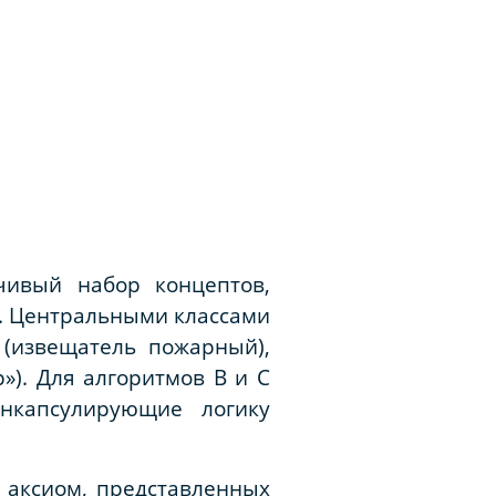
чивый набор концептов,
. Центральными классами
(извещатель пожарный),
»). Для алгоритмов В и С
инкапсулирующие логику
 аксиом, представленных