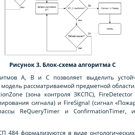
Рисунок 3. Блок-схема алгоритма
C
итмов А, В и С позволяет выделить устой
 модель рассматриваемой предметной области
tionZone
(зона контроля ЗКСПС),
FireDetector
ирования сигнала) и
FireSignal
(сигнал «Пожар
классы
ReQueryTimer
и
ConfirmationTimer
, 
П 484 формализуются в виде онтологических