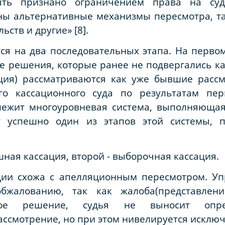
ть признано ограничением права на суд
ны альтернативные механизмы пересмотра, та
ств и другие» [8].
тся на два последовательных этапа. На первом
е решения, которые ранее не подвергались к
ация) рассматриваются как уже бывшие расс
го кассационного суда по результатам пер
лежит многоуровневая система, выполняюща
т успешно один из этапов этой системы, п
шная кассация, второй - выборочная кассация.
ции схожа с апелляционным пересмотром. Уп
бжалованию, так как жалоба(представлени
емое решение, судья не выносит опр
ассмотрение, но при этом нивелируется исклю