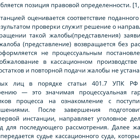
абляется позиция правовой определенности. [1, с
станцией оценивается соответствие поданног
результатом проверки служит решение о напра
ращении такой жалобы(представления) заяв
 жалоба (представление) возвращается без р
 оформляется не процессуальным постановле
обжалование в кассационном производстве 
остатков и повторной подачи жалобы не устан
нных лиц в порядке статьи 401.7 УПК Р
трению — это значимая процессуальная га
иков процесса на ознакомление с посту
ениями. После завершения подготовит
ервой инстанции, направляет уголовное де
д для последующего рассмотрения. Далее ж
передается судье кассационного суда, котор