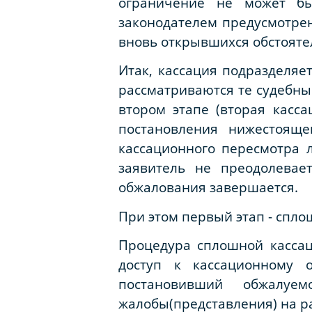
ограничение не может бы
законодателем предусмотре
вновь открывшихся обстоятель
Итак, кассация подразделяе
рассматриваются те судебны
втором этапе (вторая касс
постановления нижестояще
кассационного пересмотра 
заявитель не преодолевае
обжалования завершается.
При этом первый этап - спло
Процедура сплошной касса
доступ к кассационному о
постановивший обжалу
жалобы(представления) на р