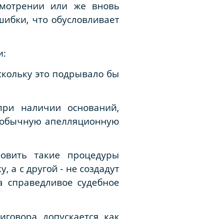
смотрении или же вновь
шибки, что обусловливает
и:
скольку это подрывало бы
при наличии оснований,
в обычную апелляционную
новить такие процедуры
 а с другой - не создадут
а справедливое судебное
иговора допускается как