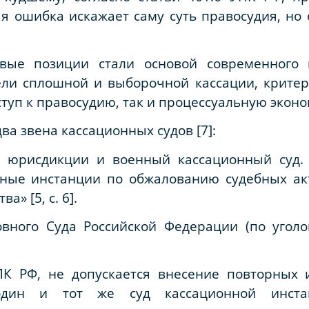
ая ошибка искажает саму суть правосудия, но
ые позиции стали основой современного и
ели сплошной и выборочной кассации, критер
туп к правосудию, так и процессуальную экон
два звена кассационных судов [7]:
й юрисдикции и военный кассационный суд. 
бные инстанции по обжалованию судебных а
» [5, с. 6].
овного Суда Российской Федерации (по уго
ПК РФ, не допускается внесение повторных
 один и тот же суд кассационной инста