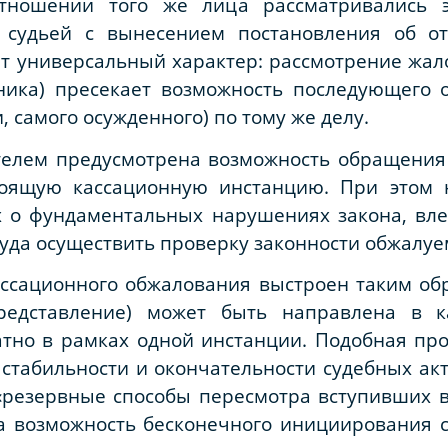
отношении того же лица рассматривались 
 судьей с вынесением постановления об отк
т универсальный характер: рассмотрение жал
ника) пресекает возможность последующего 
, самого осужденного) по тому же делу.
ателем предусмотрена возможность обращения
тоящую кассационную инстанцию. При этом 
х о фундаментальных нарушениях закона, в
да осуществить проверку законности обжалуем
ссационного обжалования выстроен таким обр
редставление) может быть направлена в 
тно в рамках одной инстанции. Подобная про
стабильности и окончательности судебных ак
«резервные способы пересмотра вступивших 
а возможность бесконечного инициирования с