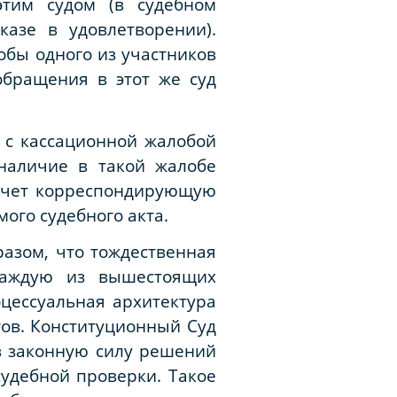
этим судом (в судебном
азе в удовлетворении).
обы одного из участников
обращения в этот же суд
 с кассационной жалобой
наличие в такой жалобе
лечет корреспондирующую
ого судебного акта.
азом, что тождественная
каждую из вышестоящих
цессуальная архитектура
тов. Конституционный Суд
в законную силу решений
удебной проверки. Такое