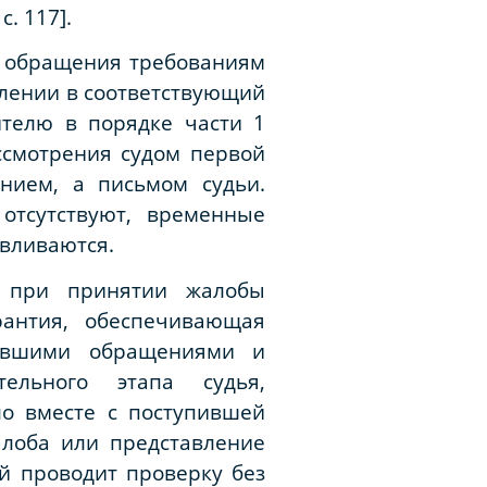
. 117].
о обращения требованиям
влении в соответствующий
ителю в порядке части 1
ассмотрения судом первой
нием, а письмом судьи.
отсутствуют, временные
авливаются.
Ф при принятии жалобы
рантия, обеспечивающая
пившими обращениями и
ельного этапа судья,
ло вместе с поступившей
алоба или представление
ый проводит проверку без