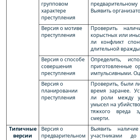
групповом
предварительному
характере
Выявить организато
преступления
Версия о мотиве
Проверить наличи
преступления
корыстных или иных
ли конфликт спон
длительной вражды
Версия о способе
Определить, исп
совершения
приготовленные ор
преступления
импульсивными. Оце
Версия о
Проверить, были л
планировании
время заранее. Ус
преступления
ли роли между уч
умысел на убийств
тяжкого вреда з
смерти.
Типичные
Версия о
Выявить наличие
версии
предварительном
участниками до