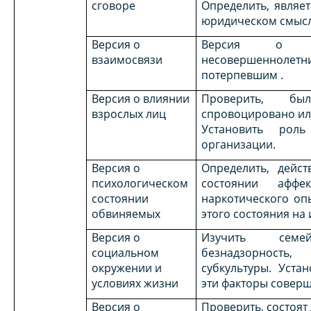
сговоре
Определить, являе
юридическом смысл
Версия о
Версия о вз
взаимосвязи
несовершенноле
потерпевшим .
Версия о влиянии
Проверить, бы
взрослых лиц
спровоцировано ил
Установить роль
организации.
Версия о
Определить, дейс
психологическом
состоянии аффе
состоянии
наркотического оп
обвиняемых
этого состояния на 
Версия о
Изучить семей
социальном
безнадзорность,
окружении и
субкультуры. Уста
условиях жизни
эти факторы совер
Версия о
Проверить, состоят