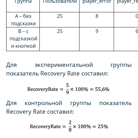
Группа
Пользователи
player_error
player_re
A – без
25
8
подсказки
В – с
25
9
подсказкой
и кнопкой
Для экспериментальной группы
показатель Recovery Rate составил
:
Для контрольной группы показатель
Recovery Rate составил
: