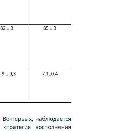
82 ± 3
85 ± 3
,9 ± 0,3
7,1±0,4
 Во-первых, наблюдается
 стратегия восполнения