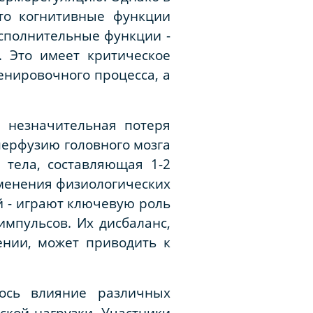
то когнитивные функции
исполнительные функции -
. Это имеет критическое
енировочного процесса, а
е незначительная потеря
перфузию головного мозга
 тела, составляющая 1-2
зменения физиологических
й - играют ключевую роль
мпульсов. Их дисбаланс,
нии, может приводить к
лось влияние различных
ской нагрузки. Участники