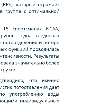
 (
RPE
), который отражает
в группе с оптимальной
а 15 спортсменах
NCAA
,
руппы: одна следовала
и потоотделения и потерь
вных функций проводилась
нтенсивности. Результаты
ровала значительно более
грузки.
дтвердило, что именно
истик потоотделения даёт
 по употреблению воды
вающими индивидуальные