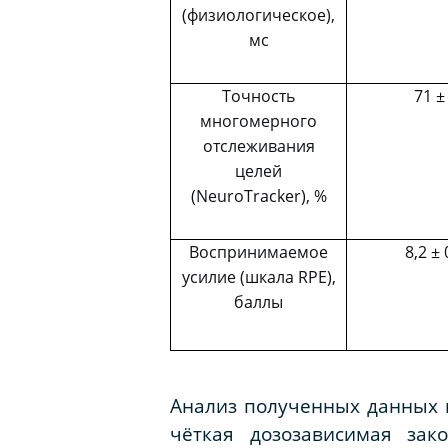
(физиологическое),
мс
Точность
71 ±
многомерного
отслеживания
целей
(
NeuroTracker
), %
Воспринимаемое
8,2 ± 
усилие (шкала
RPE
),
баллы
Анализ полученных данных п
чёткая дозозависимая зак