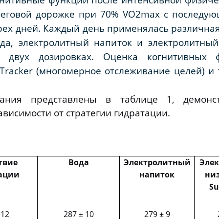
беговой дорожке при 70%
VO
2
max
с последую
ех дней. Каждый день применялась различная
вода, электролитный напиток и электролитны
 двух дозировках. Оценка когнитивных 
Tracker
(многомерное отслеживание целей) и 
ования представлены в таблице 1, демон
ависимости от стратегии гидратации.
твие
Вода
Электролитный
Элек
ации
напиток
низ
Su
 12
287 ± 10
279 ± 9