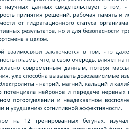
е научных данных свидетельствует о том, ч
орость принятия решений, рабочая память и 
мости от гидратационного статуса организма
тивных результатов, но и для безопасности тр
ортсмена в целом.
ой взаимосвязи заключается в том, что даж
ость плазмы, что, в свою очередь, влияет на 
огласно современным данным, потеря массы
ения, уже способна вызывать дозозависимые и
Электролиты - натрий, магний, кальций и кали
 потенциала нейронов и передаче нервных и
ном потоотделении и неадекватном восполне
и и ухудшению когнитивной эффективности.
ном на 12 тренированных бегунах, изуча
гнитивные функции после интенсивной физиче