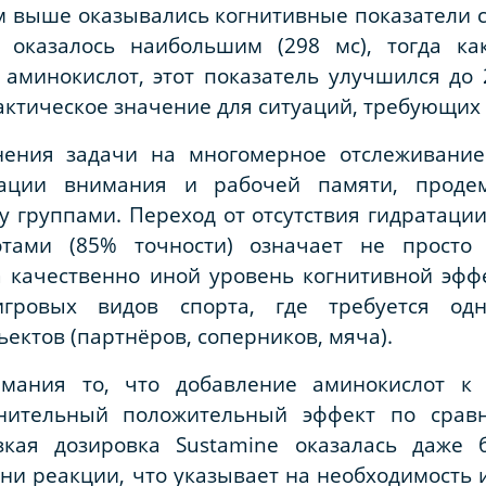
ем выше оказывались когнитивные показатели с
 оказалось наибольшим (298 мс), тогда ка
 аминокислот, этот показатель улучшился до 
ктическое значение для ситуаций, требующих 
нения задачи на многомерное отслеживание
рации внимания и рабочей памяти, продем
группами. Переход от отсутствия гидратации
отами (85% точности) означает не просто 
 качественно иной уровень когнитивной эффе
гровых видов спорта, где требуется одн
ектов (партнёров, соперников, мяча).
нимания то, что добавление аминокислот к 
лнительный положительный эффект по срав
изкая дозировка
Sustamine
оказалась даже б
ни реакции, что указывает на необходимость