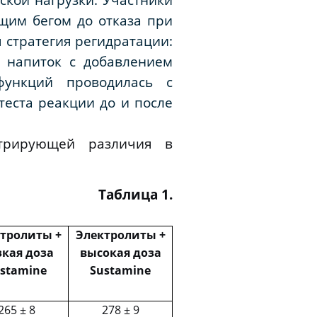
щим бегом до отказа при
 стратегия регидратации:
й напиток с добавлением
функций проводилась с
теста реакции до и после
стрирующей различия в
Таблица 1.
тролиты +
Электролиты +
кая доза
высокая доза
stamine
Sustamine
265 ± 8
278 ± 9