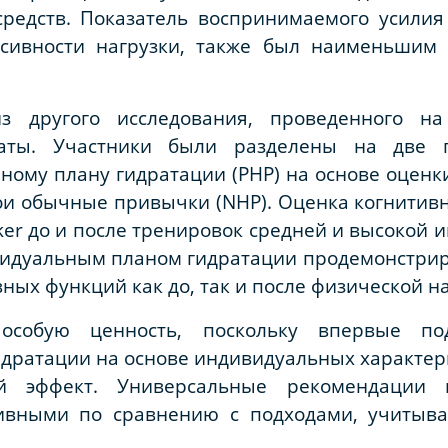
редств. Показатель воспринимаемого усилия
нсивности нагрузки, также был наименьшим 
з другого исследования, проведенного н
таты. Участники были разделены на две г
ному плану гидратации (
PHP
) на основе оценк
вои обычные привычки (
NHP
). Оценка когнити
ker
до и после тренировок средней и высокой и
ивидуальным планом гидратации продемонстри
ных функций как до, так и после физической на
особую ценность, поскольку впервые по
идратации на основе индивидуальных характер
ый эффект. Универсальные рекомендации
ивными по сравнению с подходами, учиты