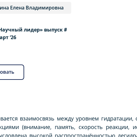
на Елена Владимировна
Научный лидер» выпуск #
Март ‘26
овать
вается взаимосвязь между уровнем гидратации, 
циями (внимание, память, скорость реакции, и
бусловлена высокой распространённостью дегид