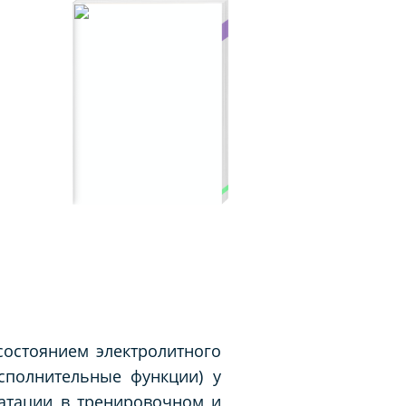
состоянием электролитного
сполнительные функции) у
ратации в тренировочном и