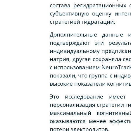
состава регидратационных с
субъективную оценку инте
стратегией гидратации.
Дополнительные данные и
подтверждают эти резуль
индивидуальному предписан
натрия, другая сохраняла с
с использованием
NeuroTrac
показали, что группа с инд
высокие показатели когнитив
Это исследование имеет 
персонализация стратегии г
максимальный когнитивн
оказываются менее эффект
потери электролитов.