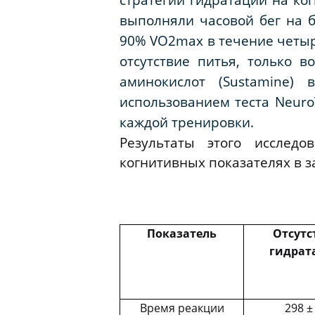
выполняли часовой бег на 
90%
VO
2
max
в течение четыр
отсутствие питья, только 
аминокислот (
Sustamine
) в
использованием теста
Neuro
каждой тренировки.
Результаты этого исслед
когнитивных показателях в з
Показатель
Отсутс
гидрат
Время реакции
298 ±