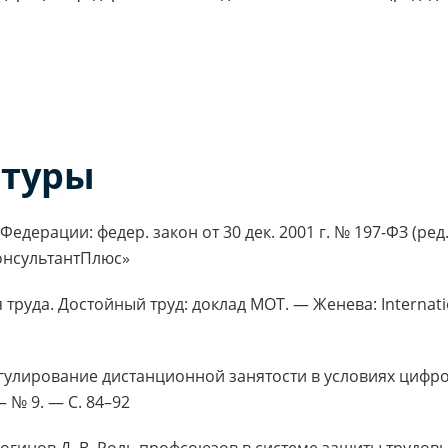
атуры
едерации: федер. закон от 30 дек. 2001 г. № 197-ФЗ (ред
онсультантПлюс»
руда. Достойный труд: доклад МОТ. — Женева: Internation
гулирование дистанционной занятости в условиях цифр
 № 9. — С. 84–92