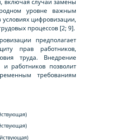
, включая случаи замены
народном уровне важным
в условиях цифровизации,
удовых процессов [2; 9].
ровизации предполагает
щиту прав работников,
овия труда. Внедрение
й и работников позволит
временным требованиям
ействующая)
ействующая)
действующая)