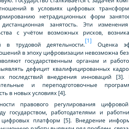
овую. Государство сталкивается с задачей ком
отношений в условиях цифровых трансформ
рмированию нетрадиционных форм занятос
дистанционная занятость. Эти изменения
льства с учётом возможных рисков, возни
[1]
й в трудовой деятельности.
Оценка эфф
ошений в эпоху цифровизации невозможна без
воляют государственным органам и работо
 выявлять дефицит квалифицированных кадр
х последствий внедрения инноваций [3].
вательные и переподготовочные програм
ть в новых условиях [4].
ости правового регулирования цифровой
ду государством, работодателями и работни
 цифровых платформ [5]. Внедрение инфор
анционную работу выявили ряд проблем, связ