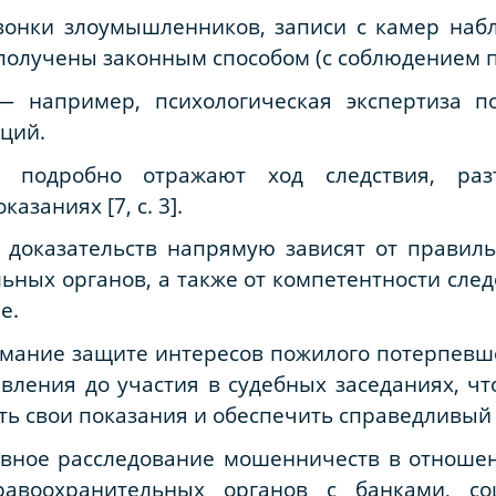
звонки злоумышленников, записи с камер на
 получены законным способом (с соблюдением п
— например, психологическая экспертиза по
ций.
 подробно отражают ход следствия, раз
заниях [7, с. 3].
а доказательств напрямую зависят от правил
ьных органов, а также от компетентности след
е.
мание защите интересов пожилого потерпевше
явления до участия в судебных заседаниях, ч
ть свои показания и обеспечить справедливый 
тивное расследование мошенничеств в отноше
правоохранительных органов с банками, с