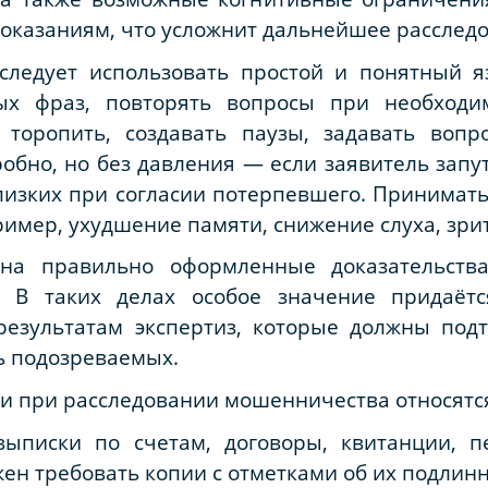
показаниям, что усложнит дальнейшее расслед
следует использовать простой и понятный я
х фраз, повторять вопросы при необходи
торопить, создавать паузы, задавать вопро
обно, но без давления — если заявитель запут
лизких при согласии потерпевшего. Принимат
мер, ухудшение памяти, снижение слуха, зр
 на правильно оформленные доказательст
у. В таких делах особое значение придаётс
результатам экспертиз, которые должны подт
ь подозреваемых.
и при расследовании мошенничества относятс
ыписки по счетам, договоры, квитанции, п
ен требовать копии с отметками об их подлинн