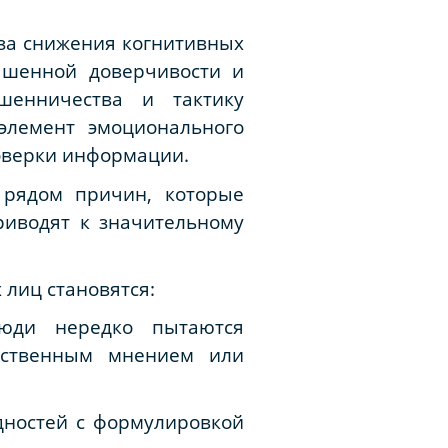
-за снижения когнитивных
ышенной доверчивости и
шенничества и тактику
элемент эмоционального
оверки информации.
рядом причин, которые
риводят к значительному
лиц становятся:
юди нередко пытаются
щественным мнением или
дностей с формулировкой