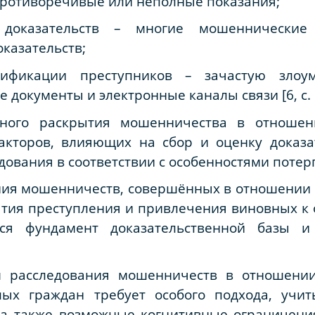
противоречивые или неполные показания;
 доказательств – многие мошеннические
оказательств;
тификации преступников – зачастую злоу
 документы и электронные каналы связи [6, с. 
шного раскрытия мошенничества в отноше
акторов, влияющих на сбор и оценку доказат
дования в соответствии с особенностями поте
ния мошенничеств, совершённых в отношении 
тия преступления и привлечения виновных к 
ся фундамент доказательственной базы и
м расследования мошенничеств в отношени
лых граждан требует особого подхода, учи
, а также возможные когнитивные ограничени