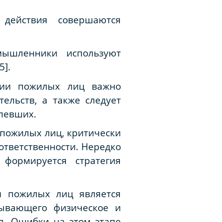
 действия совершаются
мышленники используют
5].
нии пожилых лиц важно
ельств, а также следует
рпевших.
пожилых лиц, критически
ответственности. Нередко
 формируется стратегия
и пожилых лиц является
тывающего физическое и
я. Ошибки на этом этапе