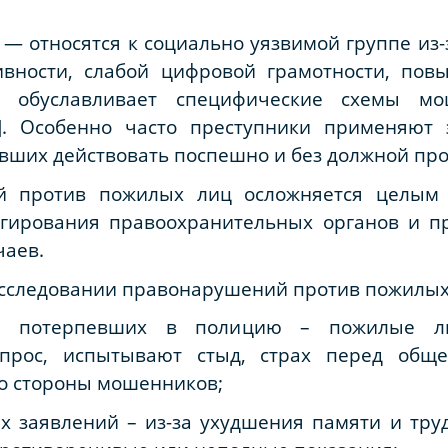
— относятся к социально уязвимой группе из
ивности, слабой цифровой грамотности, пов
о обуславливает специфические схемы мо
6]. Особенно часто преступники применяют 
евших действовать поспешно и без должной пр
й против пожилых лиц осложняется целым 
гирования правоохранительных органов и п
чаев.
сследовании правонарушений против пожилых 
е потерпевших в полицию – пожилые л
опрос, испытывают стыд, страх перед об
о стороны мошенников;
х заявлений – из-за ухудшения памяти и тру