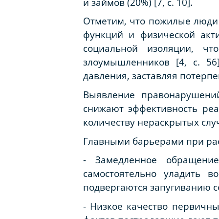
и займов (20%) [7,
c
. 10].
Отметим, что пожилые люди 
функций и физической акт
социальной изоляции, чт
злоумышленников [4, с. 5
давления, заставляя потерп
Выявление правонарушени
снижают эффективность реа
количеству нераскрытых слу
Главными барьерами при ра
- Замедленное обращени
самостоятельно уладить в
подвергаются запугиванию с
- Низкое качество первичны