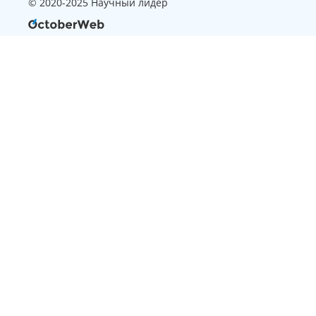
© 2020-2025 Научный лидер
Страница, которую вы ищите
не найдена
Вернуться на главную