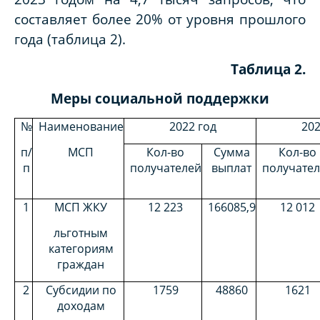
составляет более 20% от уровня прошлого
года (таблица 2).
Таблица 2.
Меры социальной поддержки
№
Наименование
2022 год
202
п/
МСП
Кол-во
Сумма
Кол-во
п
получателе
й
выплат
получател
1
МСП ЖКУ
12 223
166085,9
12 012
льготным
категориям
граждан
2
Субсидии по
1759
48860
1621
доходам