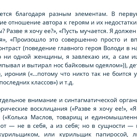
ется благодаря разным элементам. В перву
 отношение автора к героям и их недостатки. 
? Разве я хочу ее?», «Пусть мучается. Я должен 
я», «Произошло это совершенно просто и в
онтраст (поведение главного героя Володи в на
ю ни одной женщины, я завлекаю их, а сам ищ
ипывал и вытирал нос байковым одеялом»)), де
 ирония («...потому что никто так не боится 
последних классов») и т.д.
отдельное внимание и синтагматической орган
рические восклицания («Разве я хочу ее!», «Я
и («Колька Маслов, товарищ и единомышленн
от — не в себя, а из себя; но в сущности — 
 курильщиком, или курильщик папиросой, 