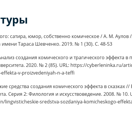
атуры
го: сатира, юмор, собственно комическое / А. М. Аулов /
имени Тараса Шевченко. 2019. № 1 (30). С. 48-53
. Анализ создания комического и трагического эффекта в 
ситета. 2020. № 2 (85). URL: https://cyberleninka.ru/artic
ffekta-v-proizvedeniyah-n-a-teffi
кие средства создания комического эффекта в сказках //
а. Серия 2: Филология и искусствоведение. 2008. № 10. 
e/n/lingvisticheskie-sredstva-sozdaniya-komicheskogo-effekt