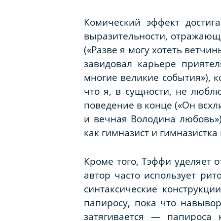
Комический эффект достига
выразительности, отражающие
(«Разве я могу хотеть ветчины
завидовал карьере приятел
многие великие события»), к
что я, в сущности, не любл
поведение в конце («Он всхл
и вечная Володина любовь»),
как гимназист и гимназистка 
Кроме того, Тэффи уделяет 
автор часто использует рито
синтаксические конструкци
папиросу, пока что навывор
затягивается — папироса