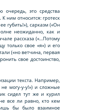
ю очередь, это средства
К ним относится: гротеск
ее губить!»), сарказм («Он
полне неожиданно, как и
чале рассказа («...Потому
у только свое «я») и его
тали («но ветчина, первая
уронить свое достоинство,
изации текста. Например,
 не могу-у-у!») и сложные
ик сидел тут же и курил
не все ли равно, кто кем
лишь бы было взаимное