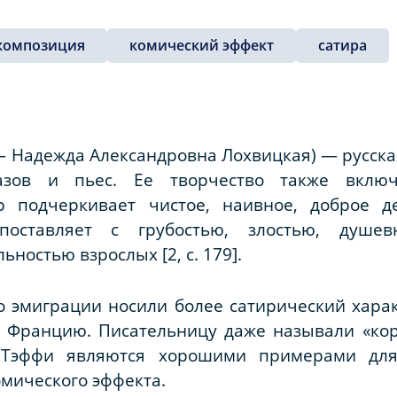
композиция
комический эффект
сатира
— Надежда Александровна Лохвицкая) — русская
казов и пьес. Ее творчество также включ
р подчеркивает чистое, наивное, доброе де
опоставляет с грубостью, злостью, душе
ностью взрослых [2, с. 179].
о эмиграции носили более сатирический харак
о Францию. Писательницу даже называли «кор
 Тэффи являются хорошими примерами для 
мического эффекта.