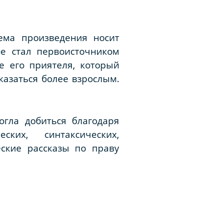
лема произведения носит
е стал первоисточником
е его приятеля, который
казаться более взрослым.
огла добиться благодаря
ких, синтаксических,
еские рассказы по праву