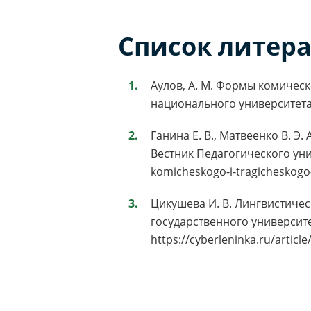
Список литер
Аулов, А. М. Формы комическо
национального университета 
Ганина Е. В., Матвеенко В. Э
Вестник Педагогического универ
komicheskogo-i-tragicheskogo-e
Цикушева И. В. Лингвистичес
государственного университет
https://cyberleninka.ru/articl