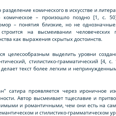
то разделение комического в искусстве и лите
 комическое – произошло поздно [1, с. 50
юмор – понятия близкие, но не однозначны
а строится на высмеивании человеческих
тва как выражения скрытых достоинств.
тся целесообразным выделить уровни создан
нтический, стилистико-грамматический [4, с. 
делает текст более легким и непринужденным
ан" сатира проявляется через ироничное из
тности. Автор высмеивает тщеславие и притво
чимыми и романтичными, чем они есть на самом
семантическом и стилистико-грамматическом ур