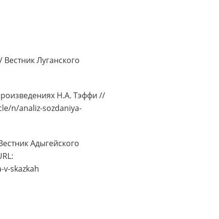
/ Вестник Луганского
произведениях Н.А. Тэффи //
le/n/analiz-sozdaniya-
 Вестник Адыгейского
URL:
a-v-skazkah