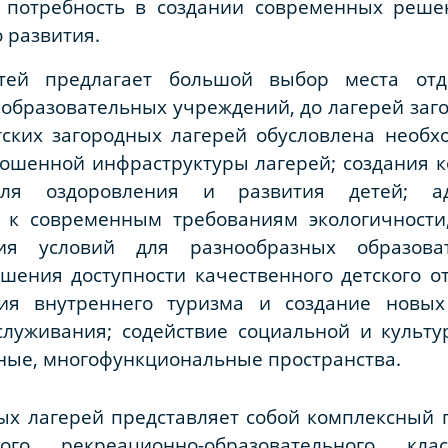
 потребность в создании современных реше
 развития.
тей предлагает большой выбор места отд
образовательных учреждений, до лагерей загоро
тских загородных лагерей обусловлена необ
ошенной инфраструктуры лагерей; создания к
ля оздоровления и развития детей; ада
 к современным требованиям экологичности,
ния условий для разнообразных образова
шения доступности качественного детского о
тия внутреннего туризма и создание новы
служивания; содействие социальной и культу
ные, многофункциональные пространства.
ых лагерей представляет собой комплексный 
го рекреационно-образовательного клас