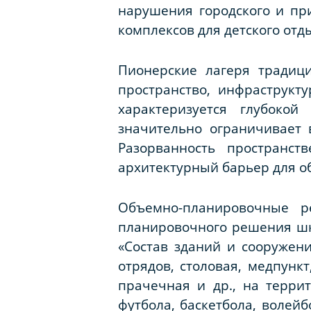
нарушения городского и пр
комплексов для детского отд
Пионерские лагеря традиц
пространство, инфраструкт
характеризуется глубоко
значительно ограничивает 
Разорванность пространст
архитектурный барьер для о
Объемно-планировочные р
планировочного решения шко
«Состав зданий и сооружени
отрядов, столовая, медпунк
прачечная и др., на терри
футбола, баскетбола, волейбо