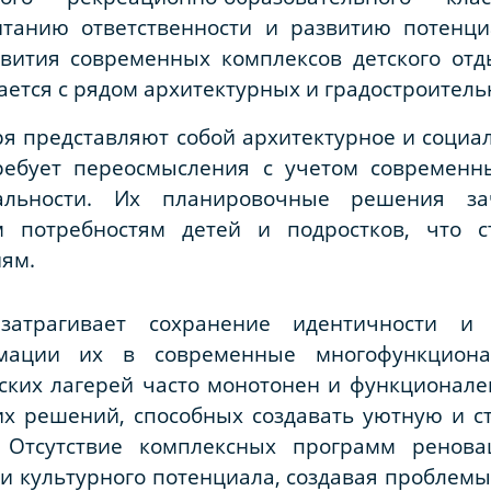
итанию ответственности и развитию потенци
звития современных комплексов детского отд
ается с рядом архитектурных и градостроитель
ря представляют собой архитектурное и социа
требует переосмысления с учетом современн
нальности. Их планировочные решения з
м потребностям детей и подростков, что с
иям.
 затрагивает сохранение идентичности и 
мации их в современные многофункциона
ких лагерей часто монотонен и функционален
х решений, способных создавать уютную и 
 Отсутствие комплексных программ ренов
 и культурного потенциала, создавая проблемы