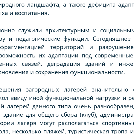
иродного ландшафта, а также дефицита ада
ыха и воспитания.
ионно служили архитектурным и социальным
уру и педагогические функции. Сегодняшнее 
й фрагментацией территорий и разрушение
возможность их адаптации под современные
венных связей, деградация зданий и инж
бновления и сохранения функциональности.
ешения загородных лагерей значительно 
л ввиду иной функциональной нагрузки и реш
й лагерей данного типа очень разнообразен,
т, здание для общего сбора (клуб), администр
тории лагеря могут располагаться спортивн
ла, несколько пляжей, туристическая тропа и м