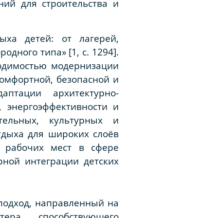
ний для строительства и
ыха детей: от лагерей,
дного типа» [1, с. 1294].
ходимостью модернизации
омфортной, безопасной и
птации архитектурно-
 энергоэффективности и
тельных, культурных и
тдыха для широких слоёв
х рабочих мест в сфере
рной интеграции детских
подход, направленный на
тера, способствующего