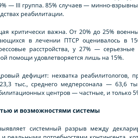
6,9% — III группа. 85% случаев — минно-взрыв
едствах реабилитации.
ая критически важна. От 20% до 25% военных
дающихся в лечении ПТСР оценивалось в 15
рессовые расстройства, у 27% — серьезные 
кой помощи удовлетворяется лишь на 15%.
овый дефицит: нехватка реабилитологов, про
3,3 тыс., среднего медперсонала — 63,6 тыс
билитационных центров — частные, и только 5
стью и возможностями системы
выявляет системный разрыв между деклар
и реальными потребностями контингента, кот