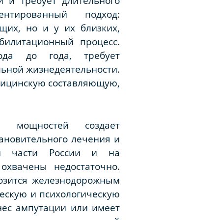
и и требует длительного
ентированный подход:
щих, но и у их близких,
билитационный процесс.
да до года, требует
льной жизнедеятельности.
дицинскую составляющую,
ых мощностей создает
ановительного лечения и
ой части России и на
охвачены недостаточно.
возится железнодорожным
ческую и психологическую
нес ампутации или имеет