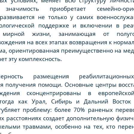
ых условиях, меняет всю структуру личност
 значимость приобретает семейно-ори
 развивается не только у самих военнослужа
ологической поддержке и включении в реа
 мирной жизни, занимающая от полуго
ождения на всех этапах возвращения к норма
ма, ориентированная преимущественно на ме
ет эту комплексность.
омерность размещения реабилитационн
я получения помощи. Основные центры восст
реждения сконцентрированы в европейск
тогда как Урал, Сибирь и Дальний Восток 
угубляет проблему: более 70% раненых пере
их расстояниях создает дополнительную физи
желыми травмами, особенно на тех, кто пере