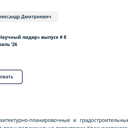
лександр Дмитриевич
Научный лидер» выпуск # 8
раль ‘26
овать
рхитектурно-планировочные и градостроительны
 военнослужащих на территории Краснодарского 