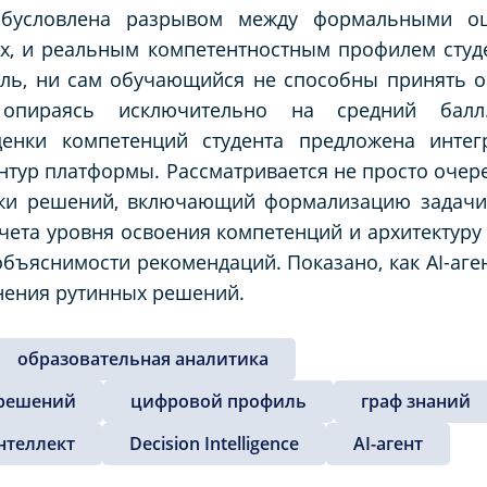
 обусловлена разрывом между формальными о
ях, и реальным компетентностным профилем студ
тель, ни сам обучающийся не способны принять 
 опираясь исключительно на средний бал
нки компетенций студента предложена интегр
онтур платформы. Рассматривается не просто очер
ки решений, включающий формализацию задачи
чета уровня освоения компетенций и архитектуру
бъяснимости рекомендаций. Показано, как AI-аген
нения рутинных решений.
образовательная аналитика
 решений
цифровой профиль
граф знаний
нтеллект
Decision Intelligence
AI-агент