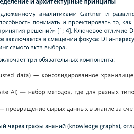
: определение и архитектурные принципы
едложенному аналитиками Gartner и развито
 «способность понимать и проектировать то, к
инятия решений» [1; 4]. Ключевое отличие DI 
nce заключается в смещении фокуса: DI интерес
нг самого акта выбора.
включает три обязательных компонента:
usted data) — консолидированное хранилище
site AI) — набор методов, где для разных ти
— превращение сырых данных в знание за счет
й через графы знаний (knowledge graphs), отл