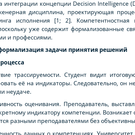
интеграции концепции Decision Intelligence (D
нженерная дисциплина, проектирующая проце
нга исполнения [1; 2]. Компетентностная
 поскольку уже содержит формализованные св
ми и профессиями.
 формализация задачи принятия решений
процесса
вие трассируемости. Студент видит итогову
овать её на индикаторы. Следовательно, он н
ли неудаче.
вность оценивания. Преподаватель, выставля
кретному индикатору компетенции. Возникает с
тся разными преподавателями без объективны
нность данных о компетенциях. Университет 