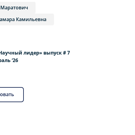
 Маратович
Тамара Камильевна
Научный лидер» выпуск # 7
раль ‘26
овать