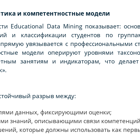
литика и компетентностные модели
ти Educational Data Mining показывает: осн
ий и классификации студентов по группам
прямую увязывается с профессиональными ст
остные модели оперируют уровнями таксон
етным занятиям и индикаторам, что делае
к».
устойчивый разрыв между:
лями данных, фиксирующими оценки;
ми знаний, описывающими связи компетенций
ний, которые должны использовать как первые