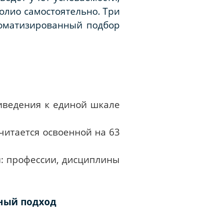
олио самостоятельно. Три
томатизированный подбор
иведения к единой шкале
итается освоенной на 63
: профессии, дисциплины
стный подход