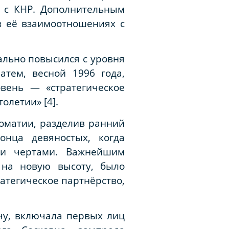
о с КНР. Дополнительным
в её взаимоотношениях с
льно повысился с уровня
Затем, весной 1996 года,
вень — «стратегическое
олетии» [4].
ломатии, разделив ранний
нца девяностых, когда
ми чертами. Важнейшим
 на новую высоту, было
ратегическое партнёрство,
чу, включала первых лиц