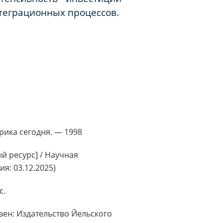
теграционных процессов.
фрика сегодня. — 1998
й ресурс] / Научная
я: 03.12.2025)
с.
йвен: Издательство Йельского