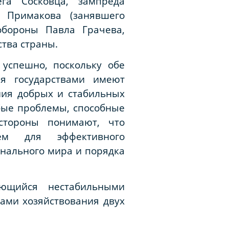
ега Сосковца, зампреда
 Примакова (занявшего
обороны Павла Грачева,
тва страны.
успешно, поскольку обе
я государствами имеют
ния добрых и стабильных
бые проблемы, способные
стороны понимают, что
ем для эффективного
онального мира и порядка
ующийся нестабильными
ами хозяйствования двух