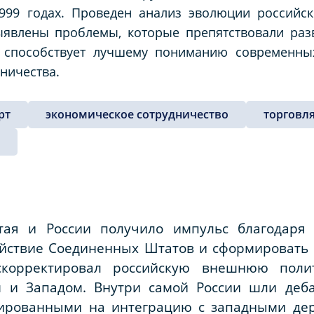
1999 годах. Проведен анализ эволюции российс
ыявлены проблемы, которые препятствовали раз
е способствует лучшему пониманию современны
ничества.
рт
экономическое сотрудничество
торговл
тая и России получило импульс благодар
ействие Соединенных Штатов и сформироват
скорректировал российскую внешнюю поли
м и Западом. Внутри самой России шли деб
тированными на интеграцию с западными де