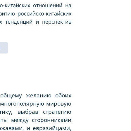
ко-китайских отношений на
витию российско-китайских
х тенденций и перспектив
я
я общему желанию обоих
ь многополярную мировую
тику, выбрав стратегию
аты между сторонниками
ржавами, и евразийцами,