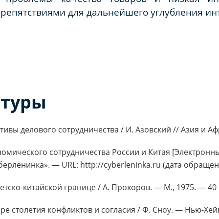
репятствиями для дальнейшего углубления ин
атуры
тивы делового сотрудничества / И. Азовский // Азия и А
номического сотрудничества России и Китая [Электронны
рленинка». — URL: http://cyberleninka.ru (дата обращени
етско-китайской границе / А. Прохоров. — М., 1975. — 40 
ыре столетия конфликтов и согласия / Ф. Сноу. — Нью-Хе