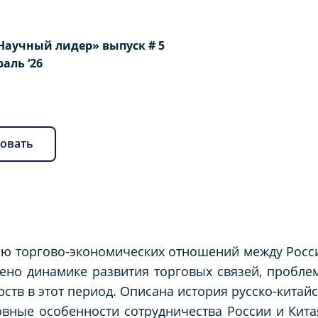
Научный лидер» выпуск # 5
раль ‘26
овать
ю торгово-экономических отношений между Россие
лено динамике развития торговых связей, пробл
рств в этот период. Описана история русско-китай
овные особенности сотрудничества России и Кита