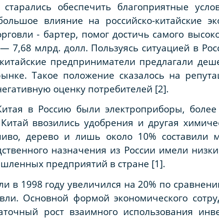
 старались обеспечить благоприятные усло
большое влияние на российско-китайские э
рговли - бартер, помог достичь самого высок
— 7,68 млрд. долл. Пользуясь ситуацией в Рос
е китайские предприниматели предлагали деш
ынке. Такое положение сказалось на репута
негативную оценку потребителей [2].
Китая в Россию были электроприборы, боле
в Китай ввозились удобрения и другая химич
ливо, дерево и лишь около 10% составили 
твенного назначения из России имели низкий
шленных предприятий в стране [1].
и в 1998 году увеличился на 20% по сравнению
овли. Основной формой экономического сотр
аточный рост взаимного использования инве