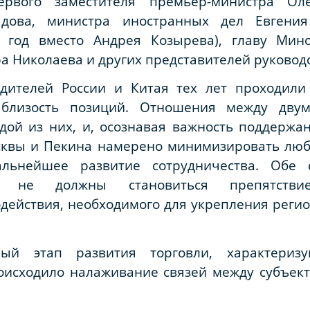
ервого заместителя премьер-министра Ол
ыдова, министра иностранных дел Евгения
 год вместо Андрея Козырева), главу Мин
а Николаева и других представителей руководс
дителей России и Китая тех лет проходили 
 близость позиций. Отношения между двум
дой из них, и, осознавая важность поддержа
сквы и Пекина намерено минимизировать лю
альнейшее развитие сотрудничества. Обе 
ия не должны становиться препятстви
действия, необходимого для укрепления реги
ый этап развития торговли, характериз
оисходило налаживание связей между субъект