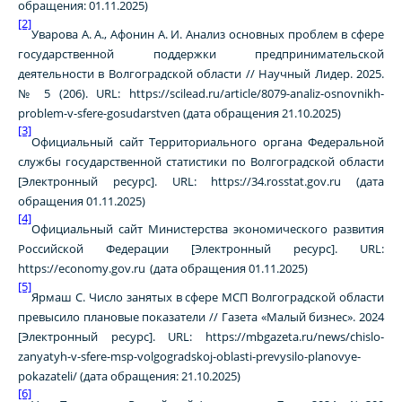
обращения: 01.11.2025)
[2]
Уварова А. А., Афонин А. И. Анализ основных проблем в сфере
государственной поддержки предпринимательской
деятельности в Волгоградской области // Научный Лидер. 2025.
№ 5 (206).
URL
:
https
://
scilead
.
ru
/
article
/8079-
analiz
-
osnovnikh
-
problem
-
v
-
sfere
-
gosudarstven
(дата обращения 21.10.2025)
[3]
Официальный сайт Территориального органа Федеральной
службы государственной статистики по Волгоградской области
[Электронный ресурс]. URL: https://34.rosstat.gov.ru (дата
обращения 01.11.2025)
[4]
Официальный сайт Министерства экономического развития
Российской Федерации [Электронный ресурс]. URL:
https://economy.gov.ru
(дата обращения 01.11
.2025
)
[5]
Ярмаш С. Число занятых в сфере МСП Волгоградской области
превысило плановые показатели // Газета «Малый бизнес». 2024
[Электронный ресурс]. URL: https://mbgazeta.ru/news/chislo-
zanyatyh-v-sfere-msp-volgogradskoj-oblasti-prevysilo-planovye-
pokazateli/ (дата обращения: 21.10.2025)
[6]