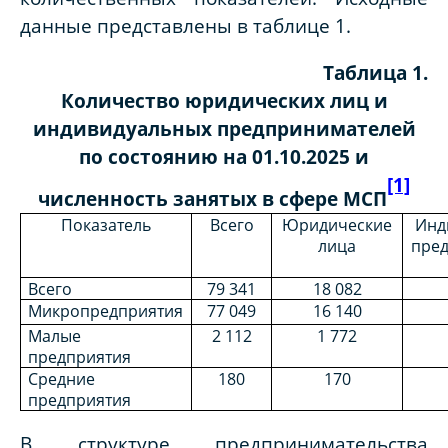
данные представлены в таблице 1.
Таблица 1.
Количество юридических лиц и
индивидуальных предпринимателей
по состоянию на 01.10.2025 и
[1]
численность занятых в сфере МСП
Показатель
Всего
Юридические
Инд
лица
пре
Всего
79 341
18 082
Микропредприятия
77 049
16 140
Малые
2 112
1 772
предприятия
Средние
180
170
предприятия
В структуре предпринимательства