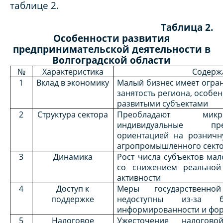
таблице 2.
Таблица 2.
Особенности развития
предпринимательской деятельности в
Волгоградской области
№
Характеристика
Содерж
1
Вклад в экономику
Малый бизнес имеет огра
занятость региона, особен
развитыми субъектами
2
Структура сектора
Преобладают мик
индивидуальные пр
ориентацией на розничн
агропромышленного сект
3
Динамика
Рост числа субъектов мал
со снижением реальной
активности
4
Доступ к
Меры государственно
поддержке
недоступны из-за б
информированности и фор
5
Налоговое
Ужесточение налогово