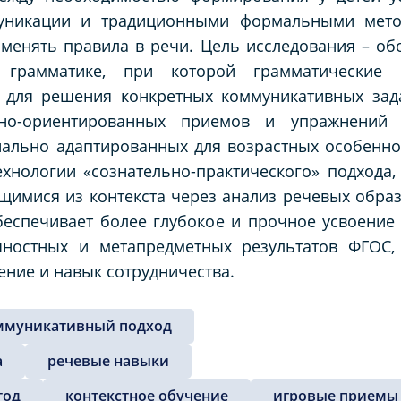
уникации и традиционными формальными мето
менять правила в речи. Цель исследования – об
я грамматике, при которой грамматические 
о для решения конкретных коммуникативных зад
вно-ориентированных приемов и упражнений
иально адаптированных для возрастных особеннос
хнологии «сознательно-практического» подхода, 
ащимися из контекста через анализ речевых образ
беспечивает более глубокое и прочное усвоение
чностных и метапредметных результатов ФГОС,
ение и навык сотрудничества.
ммуникативный подход
а
речевые навыки
тод
контекстное обучение
игровые приемы