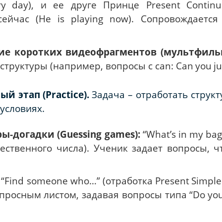
ry
day
), и ее друге Принце
Present
Contin
ейчас (
He
is
playing
now
).
Сопровождается
ие коротких видеофрагментов (мультфиль
структуры (например, вопросы с
can
:
Can
you
j
ый этап (
Practice
).
Задача – отработать струк
условиях.
-догадки (Guessing games):
“What’s in my ba
ественного числа).
Ученик задает вопросы, ч
“Find someone who…”
(отработка
Present
Simple
опросным листом, задавая вопросы типа “
Do
yo