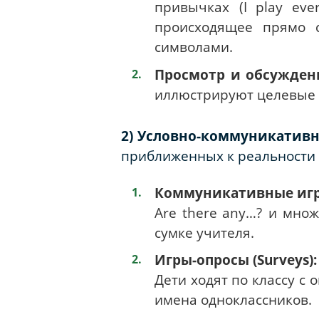
привычках (
I
play
eve
происходящее прямо с
символами.
Просмотр и обсужден
иллюстрируют целевые 
2) Условно-коммуникативн
приближенных к реальности 
Коммуникативные игры
Are
there
any
…? и множ
сумке учителя.
Игры-опросы (Surveys):
Дети ходят по классу с 
имена одноклассников.