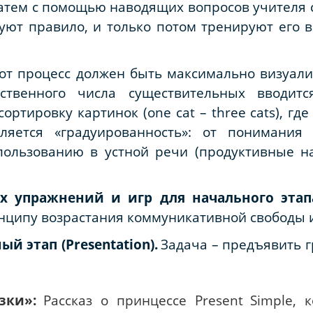
, затем с помощью наводящих вопросов учителя
уют правило, и только потом тренируют его 
от процесс должен быть максимально визуали
ственного числа существительных вводит
-сортировку картинок (
one
cat
–
three
cats
), гд
яется «градуированность»: от понимания
пользованию в устной речи (продуктивные н
 упражнений и игр для начального этап
нципу возрастания коммуникативной свободы и
ый этап (
Presentation
).
Задача – предъявить 
зки»:
Рассказ о принцессе
Present
Simple
, 