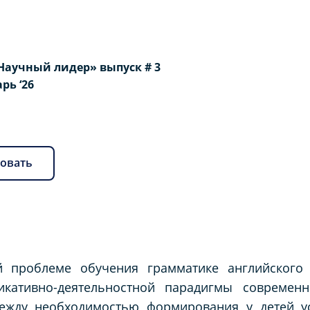
Научный лидер» выпуск # 3
арь ‘26
овать
й проблеме обучения грамматике английского
икативно-деятельностной парадигмы современ
ежду необходимостью формирования у детей у