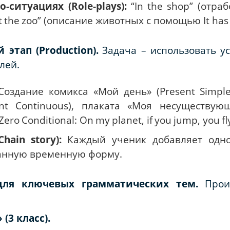
о-ситуациях (
Role
-
plays
):
“
In
the
shop
” (отра
t
the
zoo
” (описание животных с помощью
It has
 этап (
Production
).
Задача – использовать у
лей.
Создание комикса «Мой день» (
Present
Simpl
nt
Continuous
), плаката «Моя несуществующ
Zero
Conditional
:
On
my
planet
,
if
you
jump
,
you
fl
Chain
story
):
Каждый ученик добавляет одн
данную временную форму.
ля ключевых грамматических тем.
Прои
» (3 класс).