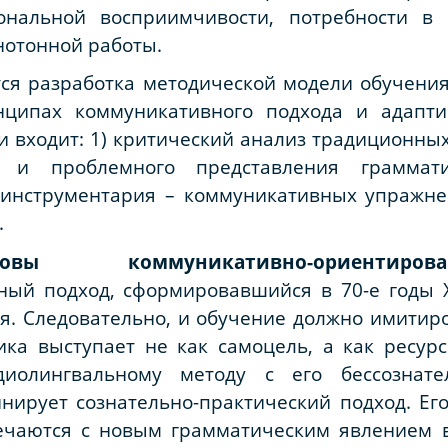
нальной восприимчивости, потребности в 
нотонной работы.
ся разработка методической модели обучения
нципах коммуникативного подхода и адапт
и входит: 1) критический анализ традиционных
о и проблемного представления граммати
 инструментария – коммуникативных упражне
.
овы коммуникативно-ориентиро
ный подход, сформировавшийся в 70-е годы
я. Следовательно, и обучение должно имитир
ика выступает не как самоцель, а как ресур
диолингвальному методу с его бессознате
ирует сознательно-практический подход. Его
ечаются с новым грамматическим явлением 