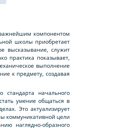
я важнейшим компонентом
льной школы приобретает
ое высказывание, служит
ко практика показывает,
механическое выполнение
ие к предмету, создавая
го стандарта начального
стать умение общаться в
елах. Это актуализирует
ны коммуникативной цели
анию наглядно-образного