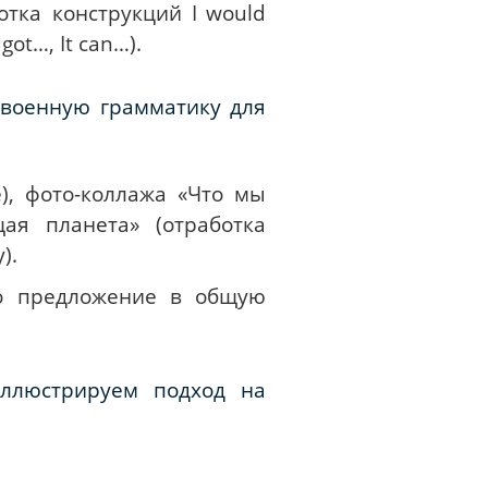
ботка конструкций
I
would
 got…, It can…).
своенную грамматику для
e
), фото-коллажа «Что мы
ая планета» (отработка
y
).
о предложение в общую
ллюстрируем подход на