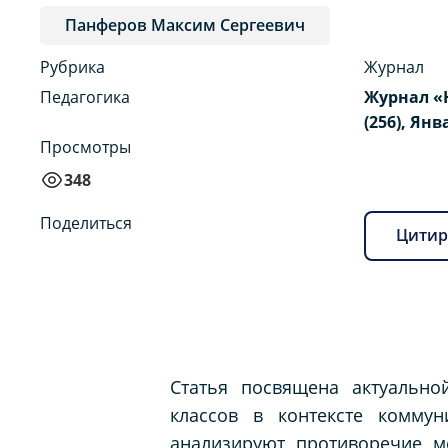
Панферов Максим Сергеевич
Рубрика
Журнал
Педагогика
Журнал «
(256), Янв
Просмотры
348
Поделиться
Цитир
Статья посвящена актуально
классов в контексте коммун
анализируют противоречие м