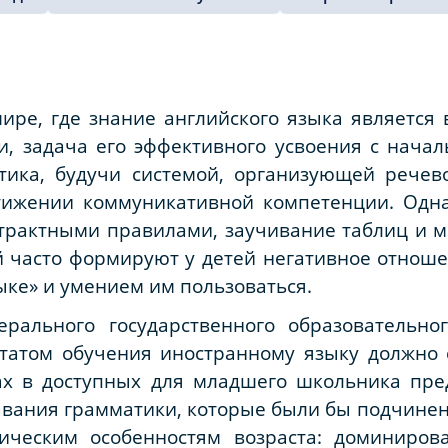
ире, где знание английского языка являетс
и, задача его эффективного усвоения с нача
тика, будучи системой, организующей речев
ижении коммуникативной компетенции. Одна
страктными правилами, заучивание таблиц и 
часто формируют у детей негативное отношен
ыке» и умением им пользоваться.
рального государственного образовательно
ьтатом обучения иностранному языку должно 
х в доступных для младшего школьника пред
авания грамматики, которые были бы подчине
гическим особенностям возраста: доминиров