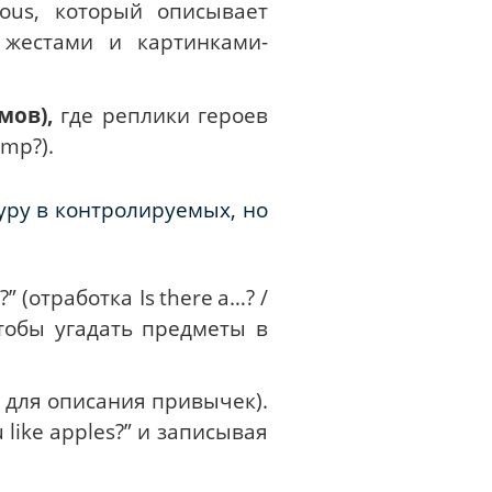
uous
, который описывает
 жестами и картинками-
мов),
где реплики героев
ump
?).
туру в контролируемых, но
g?”
(отработка
Is
there
a
…? /
тобы угадать предметы в
для описания привычек).
u
like
apples
?” и записывая