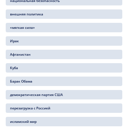
национальная безопасность
внешняя политика
«мягкая сила»
Ирак
Афганистан
Куба
Барак Обама
демократическая партия США
перезагрузка с Россией
исламский мир