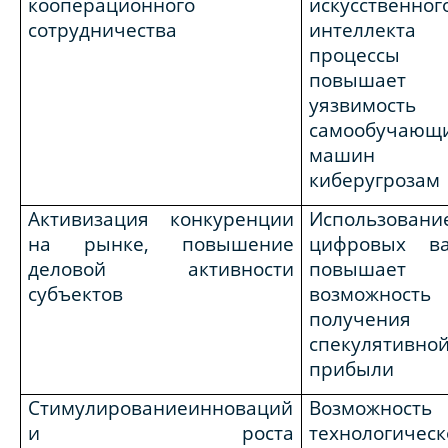
кооперационного
искусственног
сотрудничества
интеллект
процессы
повышает
уязвимость
самообучающ
машин
киберугрозам
Активизация конкуренции
Использовани
на рынке, повышение
цифровых в
деловой активности
повышает
субъектов
возможность
получения
спекулятивно
прибыли
Стимулированиеинноваций
Возможность
и роста
технологическ