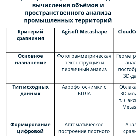
вычисления объёмов и
пространственного анализа
промышленных территорий
Критерий
Agisoft Metashape
CloudC
сравнения
Основное
Фотограмметрическая
Геометр
назначение
реконструкция и
анал
первичный анализ
постоб
3D-д
Тип исходных
Аэрофотоснимки с
Облака
данных
БПЛА
3D-мод
т.ч. эк
Metas
Формирование
Автоматическое
Анал
цифровой
построение плотного
срав