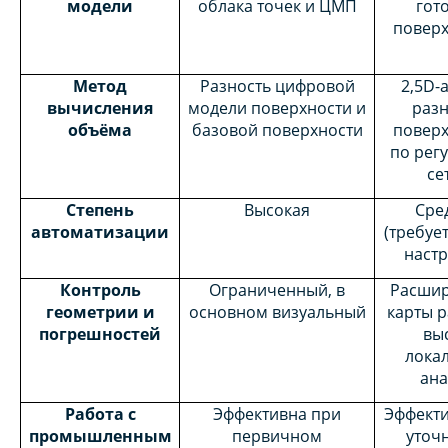
модели
облака точек и ЦМП
гот
поверх
Метод
Разность цифровой
2,5D-
вычисления
модели поверхности и
разн
объёма
базовой поверхности
поверх
по рег
се
Степень
Высокая
Сре
автоматизации
(требуе
настр
Контроль
Ограниченный, в
Расшир
геометрии и
основном визуальный
карты р
погрешностей
выс
лока
ана
Работа с
Эффективна при
Эффекти
промышленным
первичном
уточ