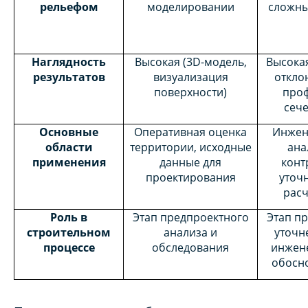
рельефом
моделировании
сложны
Наглядность
Высокая (3D-модель,
Высокая
результатов
визуализация
откло
поверхности)
проф
сече
Основные
Оперативная оценка
Инжен
области
территории, исходные
ана
применения
данные для
конт
проектирования
уточ
расч
Роль в
Этап предпроектного
Этап пр
строительном
анализа и
уточн
процессе
обследования
инжен
обосн