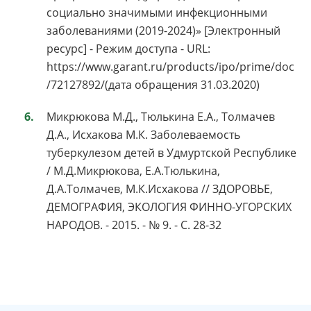
социально значимыми инфекционными
заболеваниями (2019-2024)» [Электронный
ресурс] - Режим доступа - URL:
https://www.garant.ru/products/ipo/prime/doc
/72127892/(дата обращения 31.03.2020)
Микрюкова М.Д., Тюлькина Е.А., Толмачев
Д.А., Исхакова М.К. Заболеваемость
туберкулезом детей в Удмуртской Республике
/ М.Д.Микрюкова, Е.А.Тюлькина,
Д.А.Толмачев, М.К.Исхакова // ЗДОРОВЬЕ,
ДЕМОГРАФИЯ, ЭКОЛОГИЯ ФИННО-УГОРСКИХ
НАРОДОВ. - 2015. - № 9. - С. 28-32