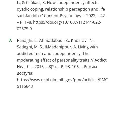
L., & Csókási, K. How codependency affects
dyadic coping, relationship perception and life
satisfaction // Current Psychology. – 2022. – 42.
– P. 1–8. https://doi.org/10.1007/s12144-022-
02875-9
Panaghi, L., Ahmadabadi, Z., Khosravi, N.,
Sadeghi, M. S., &Madanipour, A. Living with
addicted men and codependency: The
moderating effect of personality traits // Addict
Health. – 2016. – 8(2). – P. 98–106. – Режим
доступа:
https://www.ncbi.nlm.nih.gov/pmc/articles/PMC
5115643