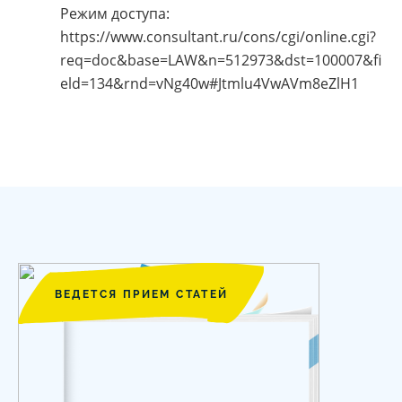
Режим доступа:
https://www.consultant.ru/cons/cgi/online.cgi?
req=doc&base=LAW&n=512973&dst=100007&fi
eld=134&rnd=vNg40w#Jtmlu4VwAVm8eZlH1
ВЕДЕТСЯ ПРИЕМ СТАТЕЙ