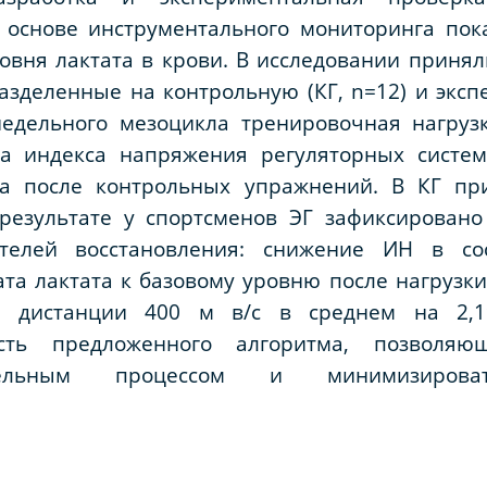
 основе инструментального мониторинга пок
ровня лактата в крови. В исследовании принял
разделенные на контрольную (КГ, n=12) и эксп
недельного мезоцикла тренировочная нагру
за индекса напряжения регуляторных систе
та после контрольных упражнений. В КГ пр
результате у спортсменов ЭГ зафиксировано
ателей восстановления: снижение ИН в с
а лактата к базовому уровню после нагрузки
на дистанции 400 м в/с в среднем на 2,
сть предложенного алгоритма, позволяющ
ительным процессом и минимизиров