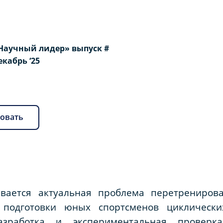
Научный лидер» выпуск #
Декабрь ‘25
овать
ивается актуальная проблема перетренирова
 подготовки юных спортсменов циклическ
азработка и экспериментальная проверк