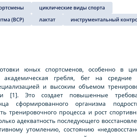
ортсмены
циклические виды спорта
тма (ВСР)
лактат
инструментальный контр
отовки юных спортсменов, особенно в ци
, академическая гребля, бег на средние 
пециализацией и высоким объемом тренирово
сти [1]. Это создает повышенные требо
ца сформированного организма подрост
ь тренировочного процесса и рост спортивны
колько адекватность последующего восстановле
тивному утомлению, состоянию «недовосстан