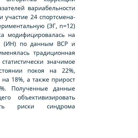
азателей вариабельности
и участие 24 спортсмена-
ериментальную (ЭГ, n=12)
зка модифицировалась на
м (ИН) по данным ВСР и
именялась традиционная
 статистически значимое
остоянии покоя на 22%,
 на 18%, а также прирост
1%. Полученные данные
его объективизировать
ать риски синдрома