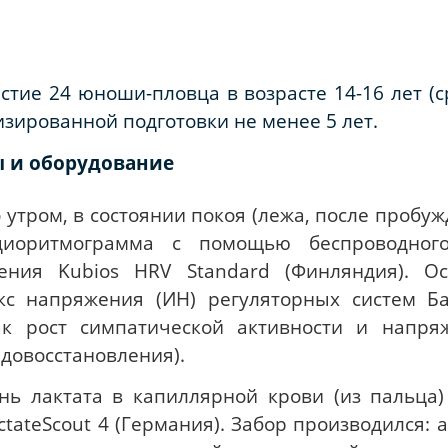
тие 24 юноши-пловца в возрасте 14-16 лет (ср
зированной подготовки не менее 5 лет.
 и оборудование
 утром, в состоянии покоя (лежа, после пробуж
рдиоритмограмма с помощью беспроводног
ения Kubios HRV Standard (Финляндия). 
кс напряжения (ИН) регуляторных систем Б
ак рост симпатической активности и напря
довосстановления).
ень лактата в капиллярной крови (из пальца
tateScout 4 (Германия). Забор производился: а)