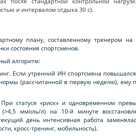
тах после стандартной контрольной нагруз
стью и интервалом отдыха 30 с).
дартному плану, составленному тренером на
нки состояния спортсменов.
ный алгоритм:
нг. Если утренний ИН спортсмена повышался 
ормы (рассчитанной в первую неделю), ему п
 При статусе «риск» и одновременном прев
 (>4,5 ммоль/л) на 10-й минуте восстанов
текущий день интенсивная работа заменяла
сти, кросс-тренинг, мобильность).