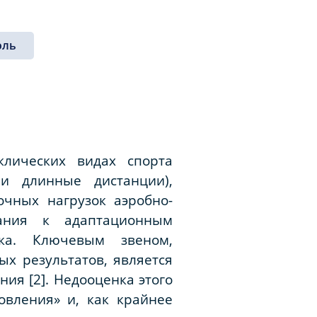
оль
клических видах спорта
и длинные дистанции),
чных нагрузок аэробно-
вания к адаптационным
ка. Ключевым звеном,
х результатов, является
ния [2]. Недооценка этого
овления» и, как крайнее