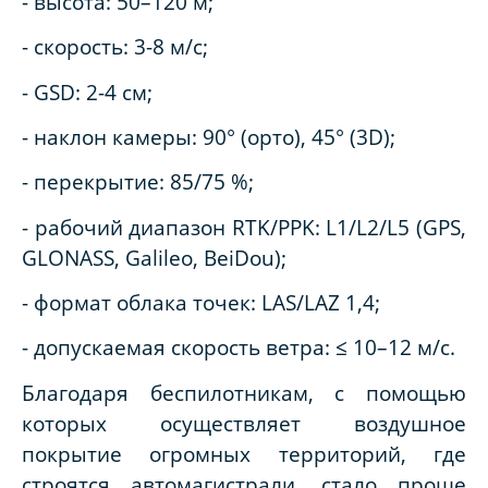
- высота: 50–120 м;
- скорость: 3-8 м/с;
- GSD: 2-4 см;
- наклон камеры: 90° (орто), 45° (3D);
- перекрытие: 85/75 %;
- рабочий диапазон RTK/PPK: L1/L2/L5 (GPS,
GLONASS, Galileo, BeiDou);
- формат облака точек: LAS/LAZ 1,4;
- допускаемая скорость ветра: ≤ 10–12 м/с.
Благодаря беспилотникам, с помощью
которых осуществляет воздушное
покрытие огромных территорий, где
строятся автомагистрали, стало проще