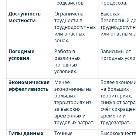
геодезистов.
процессов.
Доступность
Ограничена;
Высокая;
местности
трудности в
безопасный до
труднодоступных
труднодоступ
или опасных
или опасным з
зонах.
Погодные
Работа в
Зависимы от
условия
различных
погодных усл
погодных
условиях.
Экономическая
Менее
Более эконом
эффективность
экономичны на
на больших
больших
территориях;
территориях из-
снижают затра
за высоких
счёт сокраще
временных и
времени и
трудовых затрат.
трудозатрат.
Типы данных
Точные
Высококачест