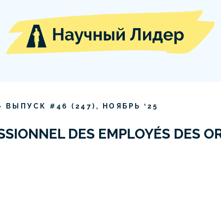
» ВЫПУСК #
46
(
247
),
НОЯБРЬ
‘
25
SSIONNEL DES EMPLOYÉS DES O