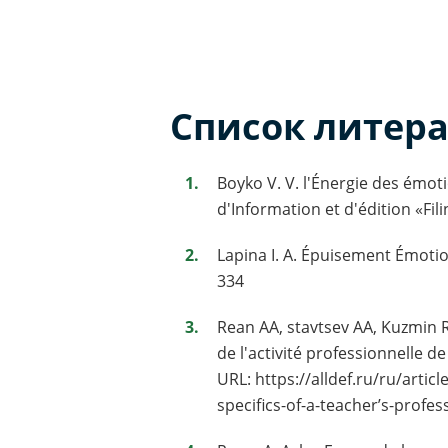
Список литер
Boyko V. V. l'Énergie des émot
d'Information et d'édition «Fili
Lapina I. A. Épuisement Émotionn
334
Rean AA, stavtsev AA, Kuzmin R
de l'activité professionnelle d
URL: https://alldef.ru/ru/arti
specifics-of-a-teacher’s-profess