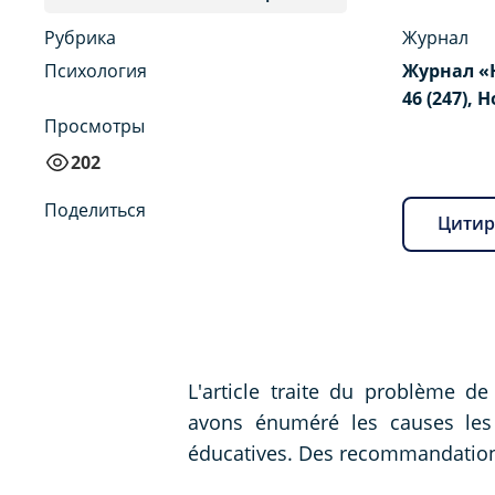
Рубрика
Журнал
Психология
Журнал «
46 (247), 
Просмотры
202
Поделиться
Цитир
L'article traite du problème d
avons énuméré les causes les
éducatives. Des recommandation