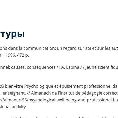
атуры
ions dans la communication: un regard sur soi et sur les aut
n», 1996. 472 p.
el: causes, conséquences / I.A. Lapina / / Jeune scientifique.
G bien-être Psychologique et épuisement professionnel dans
e l'enseignant. // Almanach de l'Institut de pédagogie corre
cles/almanac-55/psychological-well-being-and-professional-bu
ional-activity