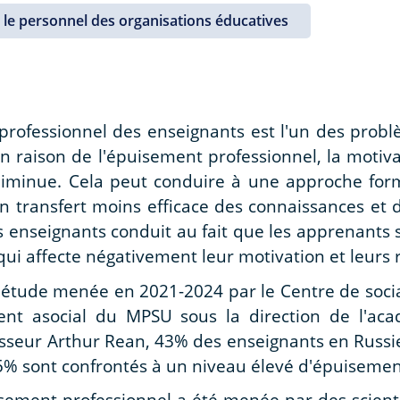
le personnel des organisations éducatives
rofessionnel des enseignants est l'un des probl
En raison de l'épuisement professionnel, la motiva
 diminue. Cela peut conduire à une approche form
un transfert moins efficace des connaissances et
s enseignants conduit au fait que les apprenants
qui affecte négativement leur motivation et leurs r
e étude menée en 2021-2024 par le Centre de social
nt asocial du MPSU sous la direction de l'ac
esseur Arthur Rean, 43% des enseignants en Russi
55% sont confrontés à un niveau élevé d'épuisement
sement professionnel a été menée par des scienti