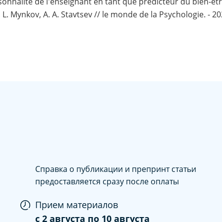
rsonnalité de l'enseignant en tant que prédicteur du bien-êtr
L. Mynkov, A. A. Stavtsev // le monde de la Psychologie. - 202
Справка о публикации и препринт статьи
предоставляется сразу после оплаты
Прием материалов
c
2 августа
по
10 августа