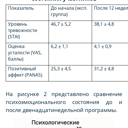
Показатель
До начала (эксп.
После 12 неде
группа)
Уровень
46,7 ± 5,2
38,1 ± 4,8
тревожности
(STAI)
Оценка
6,2 ± 1,1
4,1 ± 0,9
усталости (VAS,
баллы)
Позитивный
25,3 ± 4,5
31,2 ± 4,8
аффект (PANAS)
На рисунке 2 представлено сравнение
психоэмоционального состояния до и
после двенадцатинедельной программы.