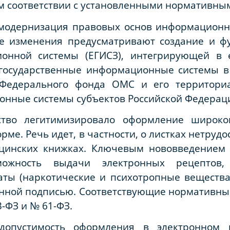
м соответствии с установленными нормативны
модернизация правовых основ информационн
ые изменения предусматривают создание и ф
ионной системы (ЕГИСЗ), интегрирующей в
государственные информационные системы в
Федерального фонда ОМС и его территориа
нные системы субъектов Российской Федерации
ство легитимизировало оформление широко
рме. Речь идет, в частности, о листках нетруд
ицинских книжках. Ключевым нововведением 
можность выдачи электронных рецептов
ты (наркотические и психотропные вещества
нной подписью. Соответствующие нормативны
-ФЗ и № 61-ФЗ.
 допустимость оформления в электронном 