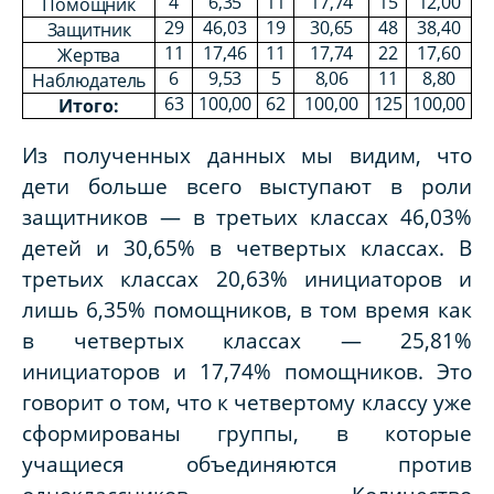
4
6,3
5
11
1
7
,
74
15
12
,
00
Помощник
29
4
6
,
0
3
19
30
,
65
48
38
,
40
Защитник
11
17,
46
11
17,
74
22
17,
60
Жертва
6
9,53
5
8
,
06
11
8
,
80
Наблюдатель
63
100,00
62
100,00
125
100,00
Итого:
Из полученных данных мы видим, что
дети больше всего выступают в роли
защитников — в третьих классах 46,03%
детей и 30,65% в четвертых классах. В
третьих классах 20,63% инициаторов и
лишь 6,35% помощников, в том время как
в четвертых классах — 25,81%
инициаторов и 17,74% помощников. Это
говорит о том, что к четвертому классу уже
сформированы группы, в которые
учащиеся объединяются против