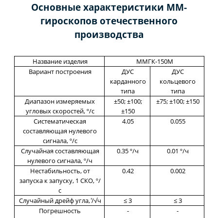
Основные характеристики ММ-
гироскопов отечественного
производства
Название изделия
ММГК-150М
Вариант построения
ДУС
ДУС
карданного
кольцевого
типа
типа
Диапазон измеряемых
±50; ±100;
±75; ±100; ±150
угловых скоростей, º/с
±150
Систематическая
4.05
0.055
составляющая нулевого
сигнала, º/с
Случайная составляющая
0.35 º/ч
0.01 º/ч
нулевого сигнала, º/ч
Нестабильность, от
0.42
0.002
запуска к запуску, 1 СКО, º/
с
Случайный дрейф угла, ̊/√ч
≤ 3
≤ 3
Погрешность
-
-