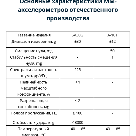
Основные характеристики ММ-
акселерометров отечественного
производства
Название изделия
SV30G
А-101
Диапазон измерения, g
±30
±12
Смещение нуля, mg
-
50
Стабильность смещения
-
1
нуля, mg
Спектральная плотность
225
-
шума,
μg
/√Гц
Нелинейность
< 1
-
масштабного
коэффициента, %
Разрешающая
< 2
-
способность, мg
Полоса пропускания, Гц
≥ 100
-
Стойкость к ударам, g
< 3000
-
Температурный
-40 – +85
-40 – +85
диапазон, °С