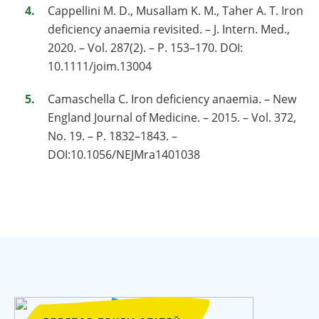
Cappellini M. D., Musallam K. M., Taher A. T. Iron
deficiency anaemia revisited. – J. Intern. Med.,
2020. – Vol. 287(2). – P. 153–170. DOI:
10.1111/joim.13004
Camaschella C. Iron deficiency anaemia. – New
England Journal of Medicine. – 2015. – Vol. 372,
No. 19. – P. 1832–1843. –
DOI:10.1056/NEJMra1401038